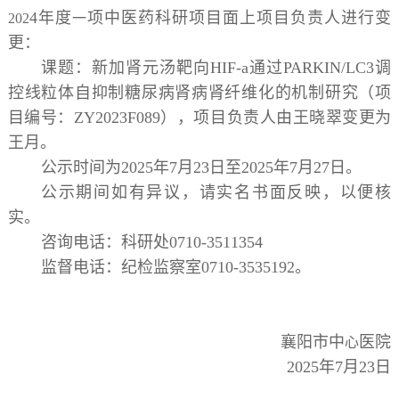
4
年度
项中医药科研项目面上项目负责人进行变
202
一
更：
课题：
新加肾元汤靶向
HIF-a
通过
PARKIN/LC3
调
控线粒体自抑制糖尿病肾病肾纤维化的机制研究（项
目编号
：
ZY2023F089
），项目负责人由
王晓翠
变更为
王月
。
公示时间为
2025
年
7
月
23
日至
2025
年
7
月
27
日。
公示期间如有异议，请实名书面反映，以便核
实。
咨询电话：科研处
0710-3511354
监督电话：纪检监察室
0710-3535192
。
襄阳市中
医院
心
2025
年
7
月
23
日