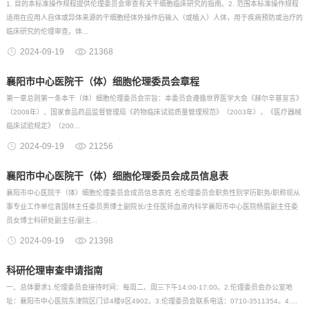
1. 目的本标准操作规程提供伦理委员会审查有关干细胞临床研究的指南。2. 范围本标准操作规程
适用在应用人自体或异体来源的干细胞经体外操作后输入（或植入）人体，用于疾病预防或治疗的
临床研究的伦理审查。体...
2024-09-19
21368
襄阳市中心医院干（体）细胞伦理委员会章程
第一章总则第一条本干（体）细胞伦理委员会宗旨：本委员会遵循世界医学大会《赫尔辛基宣言》
（2008年）、国家食品药品监督管理局《药物临床试验质量管理规范》（2003年），《医疗器械
临床试验规定》（200...
2024-09-19
21256
襄阳市中心医院干（体）细胞伦理委员会成员信息表
襄阳市中心医院干（体）细胞伦理委员会成员信息表姓 名伦理委员会职务性别学历职务/职称现从
事专业工作单位袁国林主任委员男博士副院长/主任医师血液内科学襄阳市中心医院杨眉副主任委
员女博士科研处副主任/副主...
2024-09-19
21398
科研伦理审查申请指南
一、总体要求1.伦理委员会接待时间：每周二、周三下午14:00-17:00。2.伦理委员会办公室地
址：襄阳市中心医院东津院区门诊4楼9区4902。3.伦理委员会联系电话：0710-3511354。4....