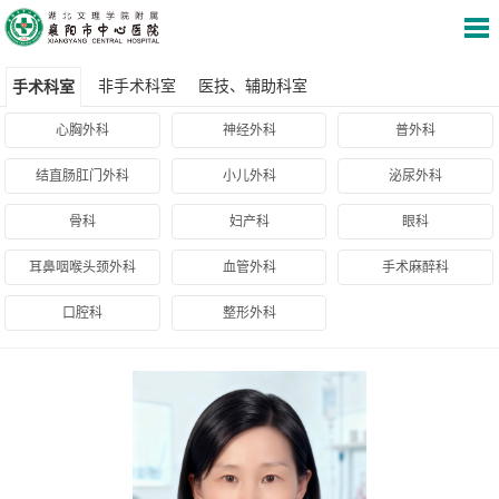
非手术科室
医技、辅助科室
手术科室
心胸外科
神经外科
普外科
结直肠肛门外科
小儿外科
泌尿外科
骨科
妇产科
眼科
耳鼻咽喉头颈外科
血管外科
手术麻醉科
口腔科
整形外科