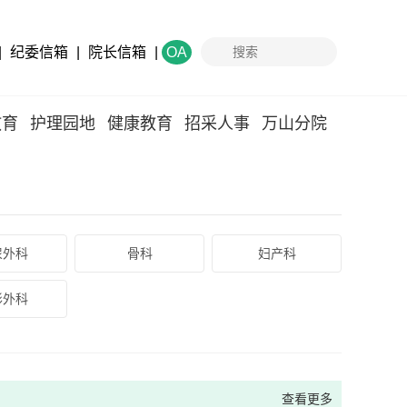
|
纪委信箱
|
院长信箱
|
OA
教育
护理园地
健康教育
招采人事
万山分院
尿外科
骨科
妇产科
形外科
查看更多