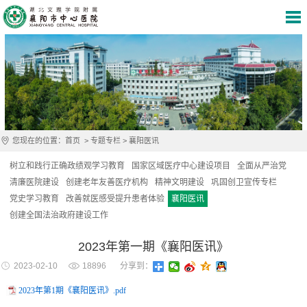
您现在的位置：
首页
>
专题专栏
>
襄阳医讯
树立和践行正确政绩观学习教育
国家区域医疗中心建设项目
全面从严治党
清廉医院建设
创建老年友善医疗机构
精神文明建设
巩固创卫宣传专栏
党史学习教育
改善就医感受提升患者体验
襄阳医讯
创建全国法治政府建设工作
2023年第一期《襄阳医讯》
2023-02-10
18896
分享到：
2023年第1期《襄阳医讯》.pdf