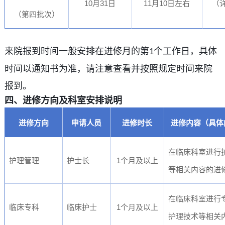
10
31
11
10
月
日
月
日左右
（
（第四批次）
来院报到时间一般安排在进修月的第
个工作日，具体
1
时间以通知书为准，请注意查看并按照规定时间来院
报到。
四
、进修方向及科室安排说明
进修方向
申请人员
进修时长
进修内容（具体
在临床科室进行
1
护理管理
护士长
个月及以上
等
相关
内容的进
在临床科室进行
1
临床专科
临床护士
个月及以上
护理技术
等
相关