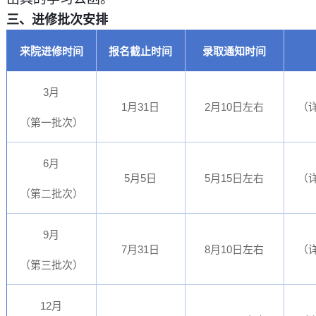
三、进修批次安排
来院进修时间
报名截止时间
录取通知
时间
3
月
1
31
2
10
月
日
月
日左右
（
（第一批次）
6
月
5
5
5
15
月
日
月
日左右
（
（第二批次）
9
月
7
31
8
10
月
日
月
日左右
（
（第三批次）
12
月