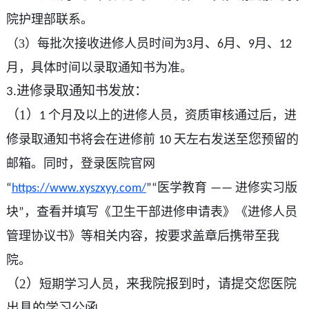
院护理部联系。
（3）每批次接收进修人员时间为
月、
月、
月、
3
6
9
12
月，具体时间以录取通知书为准。
进修录取通知书发放：
3.
（1）
个月及以上的进修人员，资质审核通过后，进
1
您
修录取通知书将会在进修前
天左右发送至
预留的
10
邮箱。同时，登录医院官网
医学教育
进修实习版
“
https://www.xyszxyy.com/
”“
——
块
，查看并填写《卫生干部进修申请表》《进修人员
”
管理协议书》等相关内容，按要求盖章后携带至我
院。
（2）
来我院报到时，请提交您医院
短期学习人员，
出具的学习公函
。