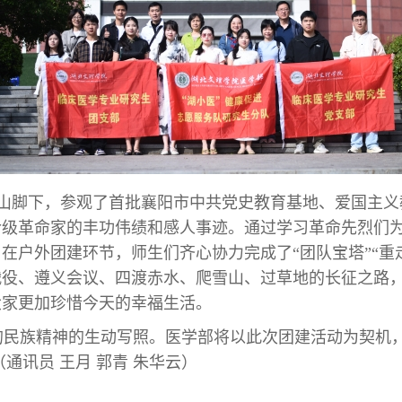
岘山脚下，参观了首批襄阳市中共党史教育基地、爱国主
阶级革命家的丰功伟绩和感人事迹。通过学习革命先烈们
，在户外团建环节，师生们齐心协力完成了
“团队宝塔”“
战役、遵义会议、四渡赤水、爬雪山、过草地的长征之路
大家更加珍惜今天的幸福生活。
民族精神的生动写照。医学部将以此次团建活动为契机，
通讯员 王月 郭青 朱华云）