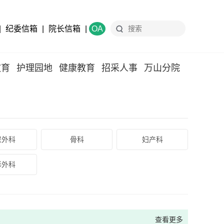
|
纪委信箱
|
院长信箱
|
OA
教育
护理园地
健康教育
招采人事
万山分院
尿外科
骨科
妇产科
形外科
查看更多