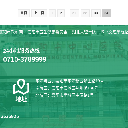
首页
上一页
1
2
...
31
32
33
34
襄阳市政府网
襄阳市卫生健康委员会
湖北文理学院
湖北文理学院
24小时服务热线
0710-3789999
东津院区：襄阳市东津新区楚山路19号
南院区：襄阳市襄城区荆州街136号
北院区：襄阳市樊城区中原路1号
地址
3535925