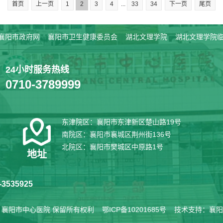
首页
上一页
1
2
3
4
...
33
34
下一页
尾页
襄阳市政府网
襄阳市卫生健康委员会
湖北文理学院
湖北文理学院
24小时服务热线
0710-3789999
东津院区：襄阳市东津新区楚山路19号
南院区：襄阳市襄城区荆州街136号
北院区：襄阳市樊城区中原路1号
地址
3535925
6
襄阳市中心医院
保留所有权利
鄂ICP备10201685号
技术支持：
襄阳