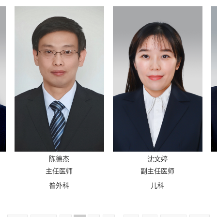
陈德杰
沈文婷
主任医师
副主任医师
普外科
儿科