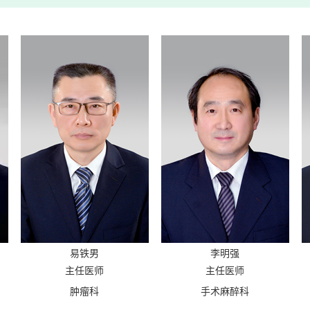
易铁男
李明强
主任医师
主任医师
肿瘤科
手术麻醉科