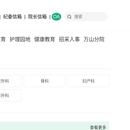
|
纪委信箱
|
院长信箱
|
OA
教育
护理园地
健康教育
招采人事
万山分院
尿外科
骨科
妇产科
形外科
查看更多